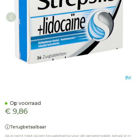
Strepsils + Lidocaine Past 
Op voorraad
€ 9,86
Terugbetaalbaar
Als je recht hebt op een terugbetaling voor dit geneesmiddel, betaal je in