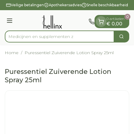
Dia 1 van 1
Ga naar de inhoud
Veilige betalingen
Apothekersadvies
Snelle beschikbaarheid
0
0 artikelen
Menu
€ 0,00
Medicijnen en supple
Zoek
Product, merk, categorie...
Home
/
Puressentiel Zuiverende Lotion Spray 25ml
Puressentiel Zuiverende Lotion
Spray 25ml