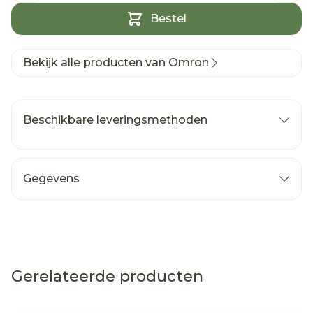
Bestel
Bekijk alle producten van Omron
Beschikbare leveringsmethoden
Gegevens
Gerelateerde producten
Navigeren door de elementen van de carrousel is mog
Druk om carrousel over te slaan
Druk op om naar carrouselnavigatie te gaan