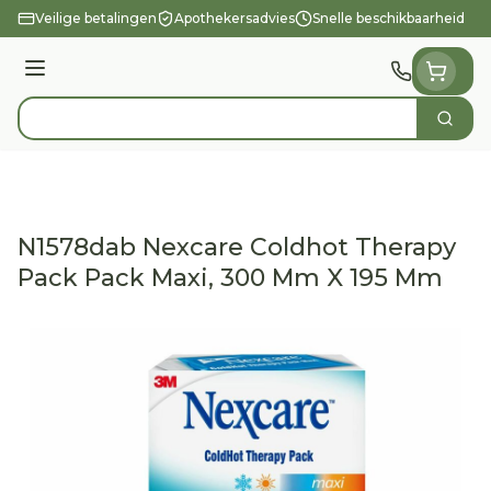
Ga naar de inhoud
Veilige betalingen
Apothekersadvies
Snelle beschikbaarheid
Menu
Zoek
Product, merk, categorie...
N1578dab Nexcare Coldhot Therapy
Pack Pack Maxi, 300 Mm X 195 Mm