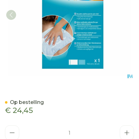
N1578dab Nexcare Coldho
Op bestelling
€ 24,45
Aantal