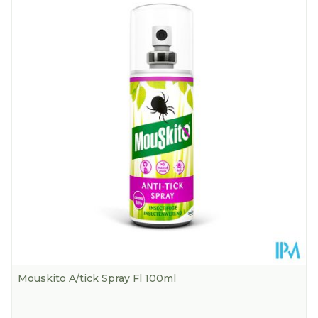
Lengte
150 mm
Diepte
40 mm
Hoeveelheid
6
Verpakking
Kamertemperatuur (15°C -
Behoud
25°C)
Mouskito A/tick Spray Fl 100ml