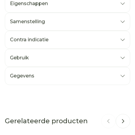
Eigenschappen
Samenstelling
Contra indicatie
Zetels
Gebruik
kledij
Vuilbakken
Gegevens
Kasten
CNK
3797792
Beddengoed
Tapijten
Organisaties
Axone Pharma, Oystershell
Meubels
Autokoffer
Gerelateerde producten
Merken
Pistal
Terras
Matras