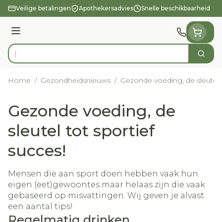
Ga naar de inhoud
Veilige betalingen
Apothekersadvies
Snelle beschikbaarheid
Menu
Zoek
Product, merk, categorie...
Home
/
Gezondheidsnieuws
/
Gezonde voeding, de sleutel t
Gezonde voeding, de
sleutel tot sportief
succes!
Mensen die aan sport doen hebben vaak hun
eigen (eet)gewoontes maar helaas zijn die vaak
gebaseerd op misvattingen. Wij geven je alvast
een aantal tips!
Regelmatig drinken