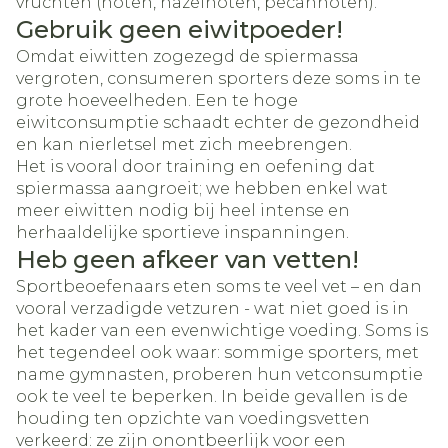
vruchten (noten, hazelnoten, pecannoten).
Gebruik geen eiwitpoeder!
Omdat eiwitten zogezegd de spiermassa
vergroten, consumeren sporters deze soms in te
grote hoeveelheden. Een te hoge
eiwitconsumptie schaadt echter de gezondheid
en kan nierletsel met zich meebrengen.
Het is vooral door training en oefening dat
spiermassa aangroeit; we hebben enkel wat
meer eiwitten nodig bij heel intense en
herhaaldelijke sportieve inspanningen.
Heb geen afkeer van vetten!
Sportbeoefenaars eten soms te veel vet – en dan
vooral verzadigde vetzuren - wat niet goed is in
het kader van een evenwichtige voeding. Soms is
het tegendeel ook waar: sommige sporters, met
name gymnasten, proberen hun vetconsumptie
ook te veel te beperken. In beide gevallen is de
houding ten opzichte van voedingsvetten
verkeerd: ze zijn onontbeerlijk voor een