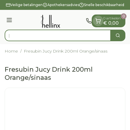
Dia 1 van 1
Ga naar de inhoud
Veilige betalingen
Apothekersadvies
Snelle beschikbaarheid
0
0 artikelen
Menu
€ 0,00
O
Zoek
Product, merk, categorie...
Home
/
Fresubin Jucy Drink 200ml Orange/sinaas
Fresubin Jucy Drink 200ml
Orange/sinaas