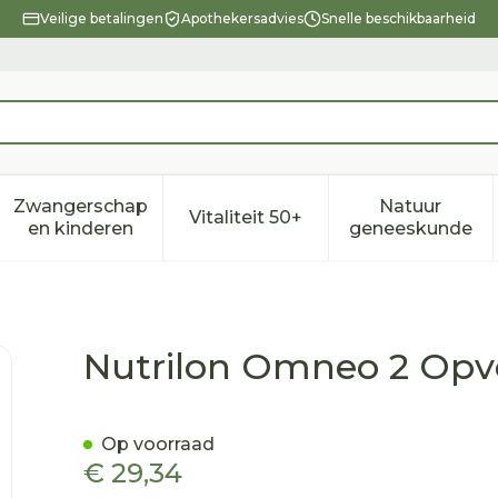
Veilige betalingen
Apothekersadvies
Snelle beschikbaarheid
Zwangerschap
Natuur
Vitaliteit 50+
eid, verzorging en hygiëne categorie
enu voor Dieet, voeding en vitamines categorie
Toon submenu voor Zwangerschap en kindere
Toon submenu voor Vitalitei
Toon sub
en kinderen
geneeskunde
gmelk Pdr 800g
Nutrilon Omneo 2 Opv
Op voorraad
€ 29,34