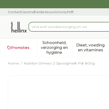
Ga naar de inhoud
Dia 1 van 1
Contact
Gezondheidsnieuws
Voorschrift
Product, merk, categorie...
Schoonheid,
Dieet, voeding
verzorging en
Promoties
Toon submenu voor Schoonh
Toon subm
en vitamines
hygiëne
Home
/
Nutrilon Omneo 2 Opvolgmelk Pdr 800g
Nutrilon Omneo 2 Opvol