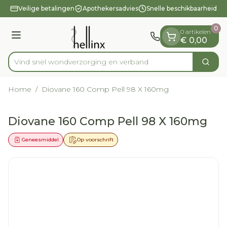
Dia 1 van 1
Ga naar de inhoud
Veilige betalingen
Apothekersadvies
Snelle beschikbaarheid
0
0 artikelen
Menu
€ 0,00
Vind snel wondverzorging en verba
Zoek
Product, merk, categorie...
Home
/
Diovane 160 Comp Pell 98 X 160mg
Diovane 160 Comp Pell 98 X 160mg
Geneesmiddel
Op voorschrift