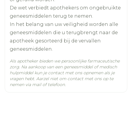
Actieve
nierarteriestenose, veroorzaakte geen
Met of zonder voedsel
valsartan
Ingrediënten
De wet verbiedt apothekers om ongebruikte
significante verschillen in de renale
Met een glas water innemen
hemodynamiek, in het serumcreatinine of in
geneesmiddelen terug te nemen.
De tablet kan verdeeld worden in gelijke
de ureumwaarde in bloed. Andere middelen
Kamertemperatuur (15°C -
In het belang van uw veiligheid worden alle
Behoud
helften
die het renine-angiotensinesysteem
25°C)
geneesmiddelen die u terugbrengt naar de
beïnvloeden, kunnen echter bij patiënten
apotheek gesorteerd bij de vervallen
met unilaterale renale arteriestenose de
ureumwaarde in bloed en de
geneesmiddelen.
creatininewaarde in serum verhogen.
Daarom wordt het bewaken van de
Als apotheker bieden we persoonlijke farmaceutische
nierfunctie aanbevolen wanneer patiënten
zorg. Na aankoop van een geneesmiddel of medisch
hulpmiddel kun je contact met ons opnemen als je
met valsartan worden behandeld.
vragen hebt. Aarzel niet om contact met ons op te
Niertransplantatie Er is nog geen ervaring
nemen via mail of telefoon.
opgedaan met het veilige gebruik van
Diovane bij patiënten die recent een
niertransplantatie hebben ondergaan.
Primair hyperaldosteronisme Patiënten met
primair hyperaldosteronisme mogen niet
met Diovane worden behandeld aangezien
hun renine-angiotensinesysteem niet is
geactiveerd. Aorta- en mitralisklepstenose,