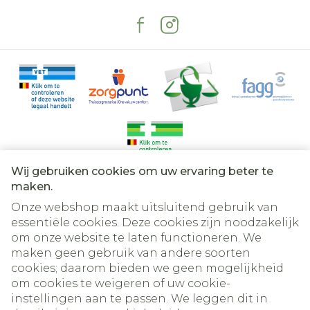
4.3 en 4.6). Recent myocardinfarct Bij
gecombineerd gebruik van captopril en
valsartan werd geen extra klinisch effect
waargenomen. In plaats daarvan nam het
risico op bijwerkingen toe, in vergelijking
met behandeling met de geneesmiddelen
afzonderlijk (zie rubrieken 4.2 en 5.1). Daarom
wordt het gebruik van valsartan in
combinatie met een ACE-remmer niet
aangeraden. Voorzichtigheid is geboden
wanneer de behandeling wordt gestart bij
Wij gebruiken cookies om uw ervaring beter te
patiënten met post�myocardinfarct. Bij
Juridische links
maken.
patiënten die een myocardinfarct hebben
Onze webshop maakt uitsluitend gebruik van
doorgemaakt moet beoordeling van de
essentiële cookies. Deze cookies zijn noodzakelijk
nierfunctie altijd deel van de evaluatie
om onze website te laten functioneren. We
uitmaken (zie rubriek 4.2). Het gebruik van
maken geen gebruik van andere soorten
Diovane bij patiënten met post-
cookies; daarom bieden we geen mogelijkheid
myocardinfarct resulteert gewoonlijk in een
om cookies te weigeren of uw cookie-
geringe daling van de bloeddruk, maar het is
instellingen aan te passen. We leggen dit in
doorgaans niet noodzakelijk om vanwege