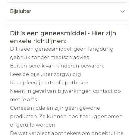
Hypromellose (E464)
patienten die in aanmerking komen voor
CNK
2656940
Eenmalige oplaaddosis van 300 mg
Titaandioxide (E171)
trombolytische behandeling
Bijsluiter
Onderhoudsdosis: 75mg per dag
Triacetine (E1518)
Bij volwassen patiënten met atriumfibrilleren
Nederlands
Eurogenerics (EG) Generics
Duits
Frans
Acuut myocardinfarct met ST-
Organisaties
Rood ijzeroxide (E172)
die minstens één risicofactor voor vasculaire
& Consumer
Veiligheidsinformatie
segmentstijging:
Dit is een geneesmiddel - Hier zijn
voorvallen hebben, die niet geschikt zijn voor
enkele richtlijnen:
Eenmalige oplaaddosis van 300 mg (behalve
een behandeling met vitamine K-
Merken
Eurogenerics (EG)
patiënten ouder dan 75 jaar)
Dit is een geneesmiddel, geen langdurig
antagonisten (VKA) en die een laag risico op
Onderhoudsdosis: 75mg per dag
gebruik zonder medisch advies.
bloedingen hebben
Breedte
65 mm
Atriumfibrilleren
Buiten bereik van kinderen bewaren.
75mg per dag
Lees de bijsluiter zorgvuldig.
Lengte
122 mm
Raadpleeg je arts of apotheker.
Met of zonder voedsel
Neem in geval van bijwerkingen contact op
Diepte
50 mm
met je arts.
Geneesmiddelen zijn geen gewone
Hoeveelheid
98
producten. Ze kunnen nooit teruggenomen
Verpakking
of geruild worden.
Actieve
De wet verbiedt apothekers om ongebruikte