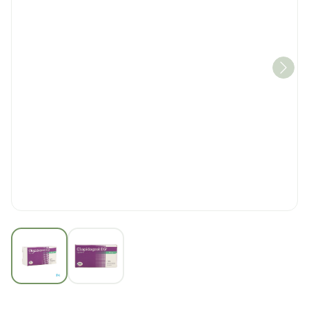
View larger image
View larger image
Clopidogrel EG 75 Mg Tabl 