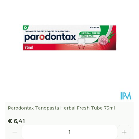
Hoeveelheid
75
Verpakking
Kamertemperatuur (15°C -
Behoud
25°C)
Parodontax Tandpasta Herbal Fresh Tube 75ml
€ 6,41
Aantal