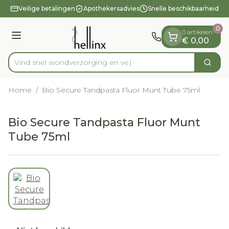
Dia 1 van 1
Ga naar de inhoud
Veilige betalingen
Apothekersadvies
Snelle beschikbaarheid
0
0 artikelen
Menu
€ 0,00
Vind snel wondverzorgin
Zoek
Product, merk, categorie...
Home
/
Bio Secure Tandpasta Fluor Munt Tube 75ml
Bio Secure Tandpasta Fluor Munt
Tube 75ml
View larger image
Bio Secure Tandpasta Flu