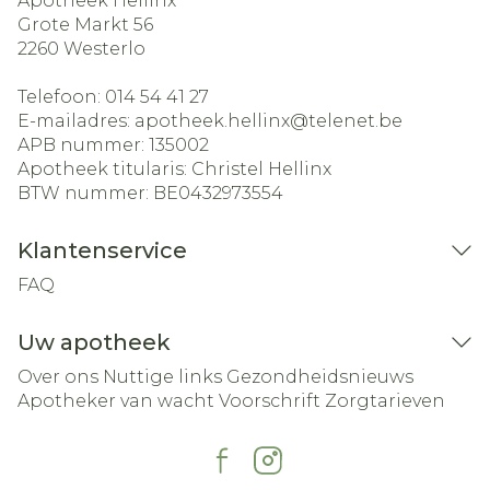
Apotheek Hellinx
Grote Markt 56
2260
Westerlo
Telefoon:
014 54 41 27
E-mailadres:
apotheek.hellinx@
telenet.be
APB nummer:
135002
Apotheek titularis:
Christel Hellinx
BTW nummer:
BE0432973554
Klantenservice
FAQ
Uw apotheek
Over ons
Nuttige links
Gezondheidsnieuws
Apotheker van wacht
Voorschrift
Zorgtarieven