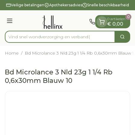
Dia 1 van 1
Ga naar de inhoud
Veilige betalingen
Apothekersadvies
Snelle beschikbaarheid
0
0 artikelen
Menu
€ 0,00
Vind snel wondverzorging en verba
Zoek
Product, merk, categorie...
Home
/
Bd Microlance 3 Nld 23g 1 1/4 Rb 0,6x30mm Blauw 1
Bd Microlance 3 Nld 23g 1 1/4 Rb
0,6x30mm Blauw 10