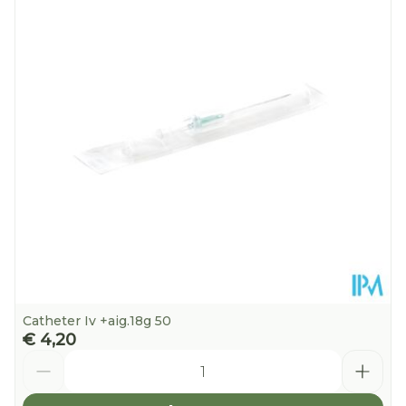
Diepte
27 mm
Hoeveelheid
23
Verpakking
Kamertemperatuur (15°C -
Behoud
25°C)
Catheter Iv +aig.18g 50
€ 4,20
Aantal