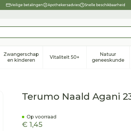
Veilige betalingen
Apothekersadvies
Snelle beschikbaarheid
Zwangerschap
Natuur
Vitaliteit 50+
eid, verzorging en hygiëne categorie
enu voor Dieet, voeding en vitamines categorie
Toon submenu voor Zwangerschap en kindere
Toon submenu voor Vitalitei
Toon sub
en kinderen
geneeskunde
1 Rb Blauw 10
Terumo Naald Agani 23
Op voorraad
€ 1,45