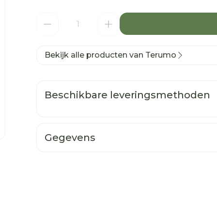
Aantal
Bekijk alle producten van Terumo
Beschikbare leveringsmethoden
Gegevens
CNK
3348471
Organisaties
Terumo Europe, WM S
Merken
Terumo