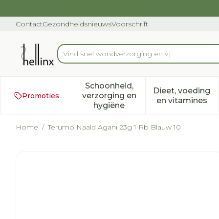
Ga naar de inhoud
Dia 1 van 1
Contact
Gezondheidsnieuws
Voorschrift
Vind sn
Product, merk, categorie...
Schoonheid,
Dieet, voeding
verzorging en
Promoties
Toon submenu voor Schoonh
Toon subm
en vitamines
hygiëne
Home
/
Terumo Naald Agani 23g 1 Rb Blauw 10
Terumo Naald Agani 23g 