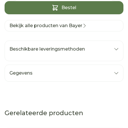
Bestel
Bekijk alle producten van Bayer
Beschikbare leveringsmethoden
Gegevens
Gerelateerde producten
Navigeren door de elementen van de carrousel is mog
Druk om carrousel over te slaan
Druk op om naar carrouselnavigatie te gaan