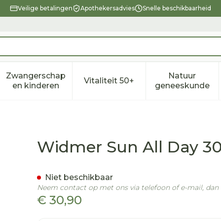
Veilige betalingen
Apothekersadvies
Snelle beschikbaarheid
Zwangerschap
Natuur
Vitaliteit 50+
eid, verzorging en hygiëne categorie
enu voor Dieet, voeding en vitamines categorie
Toon submenu voor Zwangerschap en kindere
Toon submenu voor Vitalitei
Toon sub
en kinderen
geneeskunde
uo Parf Tube 2x100ml
Widmer Sun All Day 3
Niet beschikbaar
Neem contact op met ons via telefoon of e-mail, da
€ 30,90