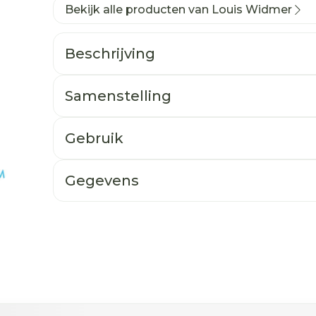
Bekijk alle producten van Louis Widmer
Beschrijving
Samenstelling
Gebruik
Gegevens
ogelijk met de tabtoets. Je kunt de carrousel oversla
n