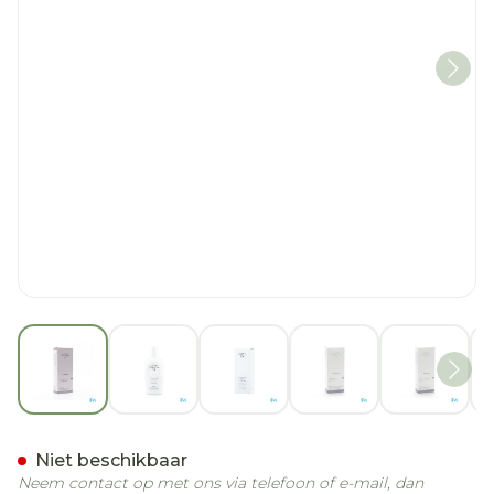
View larger image
View larger image
View larger image
View larger imag
View la
Widmer Remederm Badoli
Niet beschikbaar
Neem contact op met ons via telefoon of e-mail, dan