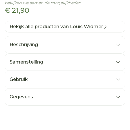
bekijken we samen de mogelijkheden.
€ 21,90
Bekijk alle producten van Louis Widmer
Beschrijving
BASIS: OLIE
Licht geparfumeerd
Samenstelling
Volwassenen en kinderen
Droge en zeer droge huid
Gebruik
Plantaardige oliën
Gegevens
CNK
1073857
Organisaties
Louis Widmer