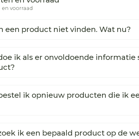
 en voorraad
n een product niet vinden. Wat nu?
oe ik als er onvoldoende informatie s
uct?
estel ik opnieuw producten die ik e
zoek ik een bepaald product op de w