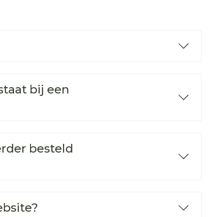
taat bij een
erder besteld
ebsite?