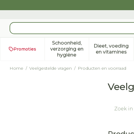
Ga naar de inhoud
Product, merk, categorie...
Schoonheid,
Dieet, voeding
verzorging en
Promoties
Toon submenu voor Schoonh
Toon subm
en vitamines
hygiëne
Home
/
Veelgestelde vragen
/
Producten en voorraad
Veelg
Produc