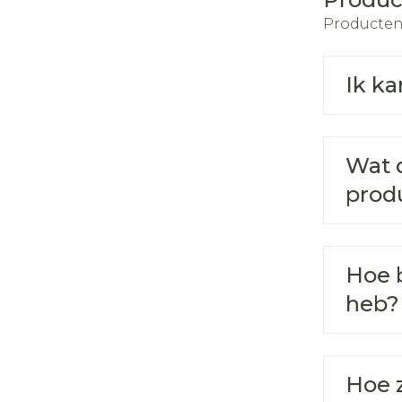
Producten
Ik ka
Wat d
prod
Hoe b
heb?
Hoe 