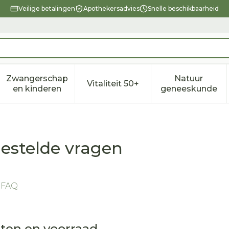
Veilige betalingen
Apothekersadvies
Snelle beschikbaarheid
Zwangerschap
Natuur
Vitaliteit 50+
eid, verzorging en hygiëne categorie
enu voor Dieet, voeding en vitamines categorie
Toon submenu voor Zwangerschap en kindere
Toon submenu voor Vitalitei
Toon sub
en kinderen
geneeskunde
estelde vragen
ten en voorraad