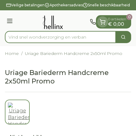
Dia 1 van 1
Ga naar de inhoud
Veilige betalingen
Apothekersadvies
Snelle beschikbaarheid
0
0 artikelen
Menu
€ 0,00
Vind snel wondverzorging en
Zoek
Product, merk, categorie...
Home
/
Uriage Bariederm Handcreme 2x50ml Promo
Uriage Bariederm Handcreme
2x50ml Promo
View larger image
Uriage Bariederm Handc