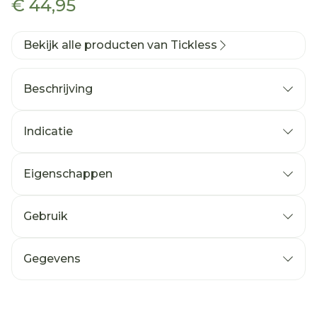
€ 44,95
Bekijk alle producten van Tickless
Beschrijving
Indicatie
Eigenschappen
Gebruik
Verwijder het plastic lipje om de reeds
Gegevens
geplaatste lithiumbatterij te verbinden (de
CNK
3290442
batterij kan niet vervangen worden).
Het apparaat knippert vier keer om aan te