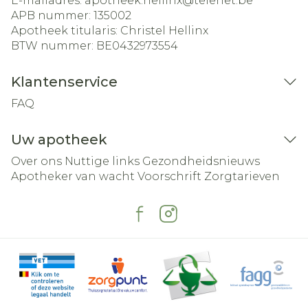
E-mailadres:
apotheek.hellinx@
telenet.be
APB nummer:
135002
Apotheek titularis:
Christel Hellinx
BTW nummer:
BE0432973554
Klantenservice
FAQ
Uw apotheek
Over ons
Nuttige links
Gezondheidsnieuws
Apotheker van wacht
Voorschrift
Zorgtarieven