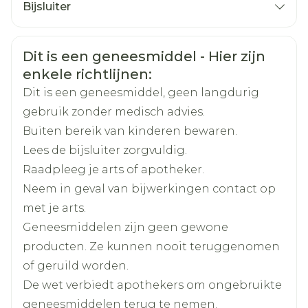
Bijsluiter
("poppers"), omdat deze combinatie
Organisaties
Nederlands
Aurobindo
Duits
Frans
eveneens kan leiden tot een gevaarlijke
daling van uw bloeddruk.
Veiligheidsinformatie
Dit is een geneesmiddel - Hier zijn
Merken
Aurobindo
U neemt riociguat in.
enkele richtlijnen:
U heeft een ernstig hart- of leverprobleem.
Dit is een geneesmiddel, geen langdurig
Breedte
55 mm
U heeft recent een beroerte of een
gebruik zonder medisch advies.
hartaanval gehad, of u heeft een lage
Buiten bereik van kinderen bewaren.
Neem een halfzittende positie aan en
Lengte
111 mm
bloeddruk.
Lees de bijsluiter zorgvuldig.
probeer u te ontspannen
U heeft een bepaalde, zeldzame erfelijke
Raadpleeg je arts of apotheker.
Gebruik geen nitraten om de pijn op uw
Diepte
50 mm
oogafwijking (zoals retinitis pigmentosa).
Neem in geval van bijwerkingen contact op
borst te behandelen
U heeft ooit verlies van het
met je arts.
Actieve
gezichtsvermogen gehad vanwege non-
sildenafil citraat
Geneesmiddelen zijn geen gewone
Ingrediënten
arteritic anterior ischaemic optic neuropathy
producten. Ze kunnen nooit teruggenomen
(NAION)
of geruild worden.
Kamertemperatuur (15°C -
Behoud
De wet verbiedt apothekers om ongebruikte
25°C)
geneesmiddelen terug te nemen.