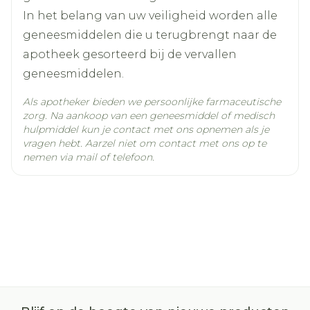
Een plotselinge vermindering of een plots
In het belang van uw veiligheid worden alle
verlies van het gezichtsvermogen – dit
geneesmiddelen die u terugbrengt naar de
gebeurt zelden
apotheek gesorteerd bij de vervallen
Ernstige huidreacties – dit gebeurt zelden
geneesmiddelen.
Als apotheker bieden we persoonlijke farmaceutische
zorg. Na aankoop van een geneesmiddel of medisch
hulpmiddel kun je contact met ons opnemen als je
vragen hebt. Aarzel niet om contact met ons op te
nemen via mail of telefoon.