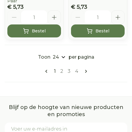
Paar
€ 5,73
€ 5,73
Aantal
Aantal
Bestel
Bestel
Toon
per pagina
Pagina's
U lees momenteel pagina
Pagina
Pagina
Pagina
1
2
3
4
Blijf op de hoogte van nieuwe producten
en promoties
E-mail adres