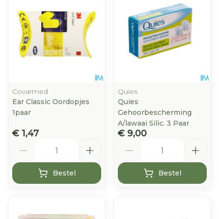
Covarmed
Quies
Ear Classic Oordopjes
Quies
1paar
Gehoorbescherming
A/lawaai Silic. 3 Paar
€ 1,47
€ 9,00
Aantal
Aantal
Bestel
Bestel