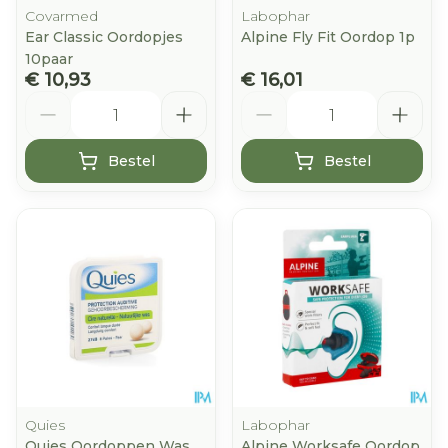
Covarmed
Labophar
Ear Classic Oordopjes
Alpine Fly Fit Oordop 1p
10paar
€ 10,93
€ 16,01
Aantal
Aantal
Bestel
Bestel
Quies
Labophar
Quies Oordoppen Was
Alpine Worksafe Oordop