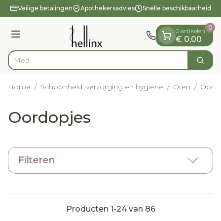
Dia 1 van 1
Ga naar de inhoud
Veilige betalingen
Apothekersadvies
Snelle beschikbaarheid
0
0 artikelen
Menu
€ 0,00
Vin
Zoek
Product, merk, categorie...
Home
/
Schoonheid, verzorging en hygiëne
/
Oren
/
Oordo
Oordopjes
Filteren
Producten
1
-
24
van
86