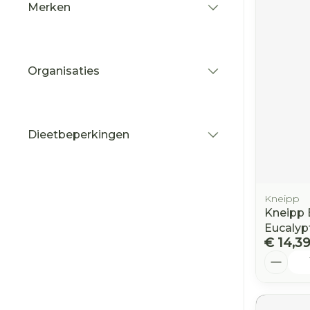
Merken
filter
Organisaties
filter
Dieetbeperkingen
filter
Kneipp
Kneipp 
Eucalyp
€ 14,3
Aantal