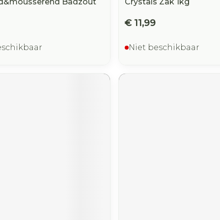
rd&mousserend Badzout
Crystals Zak 1kg
€ 11,99
eschikbaar
Niet beschikbaar