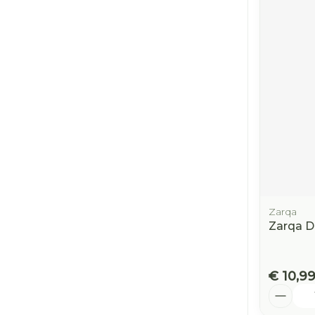
Zarqa
Zarqa D
€ 10,9
Aantal