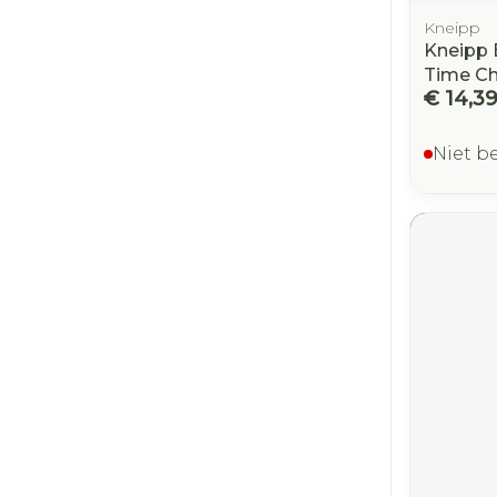
Kneipp
Kneipp 
Time Ch
€ 14,3
Niet b