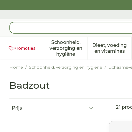
Ga naar de inhoud
Product, merk, categorie...
Schoonheid,
Dieet, voeding
verzorging en
Promoties
Toon submenu voor Schoonh
Toon subm
en vitamines
hygiëne
Home
/
Schoonheid, verzorging en hygiëne
/
Lichaamsve
Badzout
Doorgaan naar productlijst
21
pro
Prijs
filter