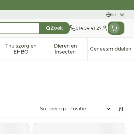
NL
Overs
Talen
Zoek
014 54 41 27
Klant menu
Thuiszorg en
Dieren en
Geneesmiddelen
n categorie
t 50+ categorie
menu voor Natuur geneeskunde categorie
Toon submenu voor Thuiszorg en EHBO categ
Toon submenu voor Dieren e
Toon sub
EHBO
insecten
Sorteer op: