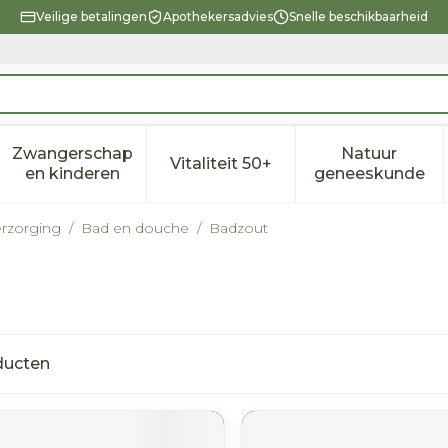
Veilige betalingen
Apothekersadvies
Snelle beschikbaarheid
Zwangerschap
Natuur
Vitaliteit 50+
eid, verzorging en hygiëne categorie
enu voor Dieet, voeding en vitamines categorie
Toon submenu voor Zwangerschap en kindere
Toon submenu voor Vitalitei
Toon sub
en kinderen
geneeskunde
rzorging
/
Bad en douche
/
Badzout
ducten