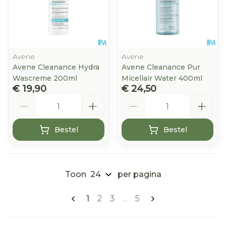
Avene
Avene
Avene Cleanance Hydra
Avene Cleanance Pur
Wascreme 200ml
Micellair Water 400ml
€ 19,90
€ 24,50
Aantal
Aantal
Bestel
Bestel
Toon
per pagina
Pagina's
U lees momenteel pagina
Pagina
Pagina
Pagina
1
2
3
...
5