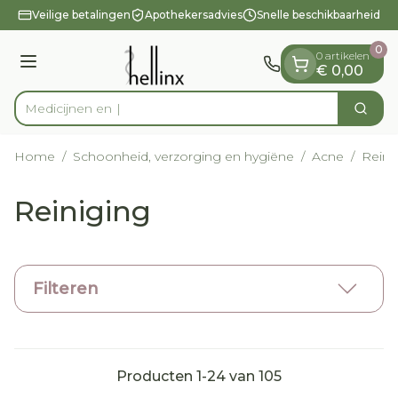
Dia 1 van 1
Ga naar de inhoud
Veilige betalingen
Apothekersadvies
Snelle beschikbaarheid
0
0 artikelen
Menu
€ 0,00
Zoek
Product, merk, categorie...
Home
/
Schoonheid, verzorging en hygiëne
/
Acne
/
Reini
Reiniging
Filteren
Producten
1
-
24
van
105