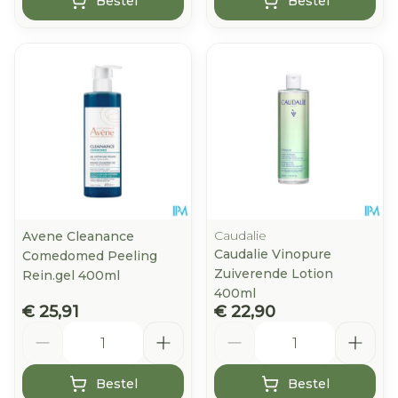
Bestel
Bestel
Caudalie
Avene Cleanance
Caudalie Vinopure
Comedomed Peeling
Zuiverende Lotion
Rein.gel 400ml
400ml
€ 25,91
€ 22,90
Aantal
Aantal
Bestel
Bestel