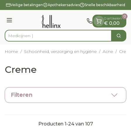
Dia 1 van 1
Ga naar de inhoud
Veilige betalingen
Apothekersadvies
Snelle beschikbaarheid
0
0 artikelen
Menu
€ 0,00
Zoek
Product, merk, categorie...
Home
/
Schoonheid, verzorging en hygiëne
/
Acne
/
Crem
Creme
Filteren
Producten
1
-
24
van
107