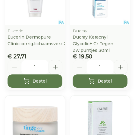
Eucerin
Ducray
Eucerin Dermopure
Ducray Keracnyl
Clinic.corrig.lichaamsverz.200ml
Glycolic+ Cr Tegen
Zw.puntjes 30ml
€ 27,71
€ 19,50
Aantal
Aantal
Bestel
Bestel