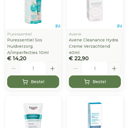
Puressentiel
Avene
Puressentiel Sos
Avene Cleanance Hydra
Huidverzorg.
Creme Verzachtend
A/imperfecties 10ml
40ml
€ 14,20
€ 22,90
Aantal
Aantal
Bestel
Bestel