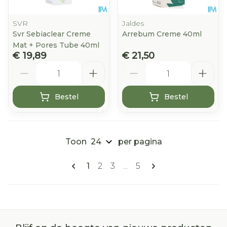
SVR
Jaldes
Svr Sebiaclear Creme
Arrebum Creme 40ml
Mat + Pores Tube 40ml
€ 19,89
€ 21,50
Aantal
Aantal
Bestel
Bestel
Toon
per pagina
Pagina's
U lees momenteel pagina
Pagina
Pagina
Pagina
1
2
3
...
5