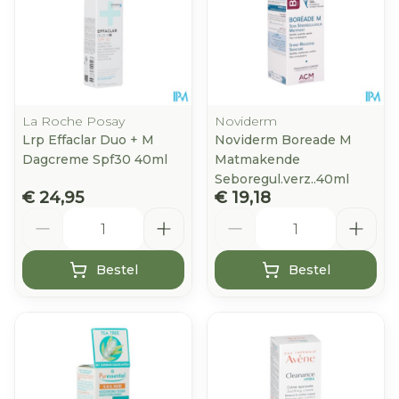
La Roche Posay
Noviderm
Lrp Effaclar Duo + M
Noviderm Boreade M
Dagcreme Spf30 40ml
Matmakende
Seboregul.verz..40ml
€ 24,95
€ 19,18
Aantal
Aantal
Bestel
Bestel