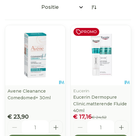
Sorteer op:
PROMO
Eucerin
Avene Cleanance
Eucerin Dermopure
Comedomed+ 30ml
Clinic.matterende Fluide
40ml
€ 23,90
€ 17,16
€ 24,52
Aantal
Aantal