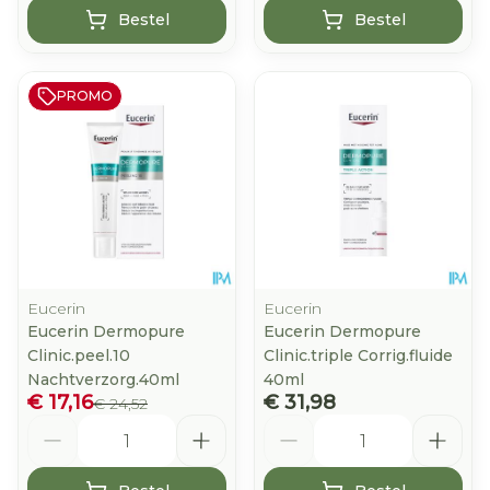
Bestel
Bestel
PROMO
Eucerin
Eucerin
Eucerin Dermopure
Eucerin Dermopure
Clinic.peel.10
Clinic.triple Corrig.fluide
Nachtverzorg.40ml
40ml
€ 17,16
€ 31,98
€ 24,52
Aantal
Aantal