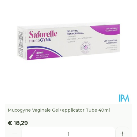
Diepte
63 mm
Hoeveelheid
250
Verpakking
Kamertemperatuur (15°C -
Behoud
25°C)
Mucogyne Vaginale Gel+applicator Tube 40ml
€ 18,29
Aantal