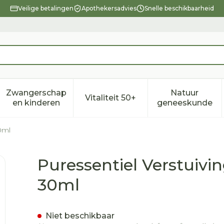
Veilige betalingen
Apothekersadvies
Snelle beschikbaarheid
Zwangerschap
Natuur
Vitaliteit 50+
eid, verzorging en hygiëne categorie
enu voor Dieet, voeding en vitamines categorie
Toon submenu voor Zwangerschap en kindere
Toon submenu voor Vitalitei
Toon sub
en kinderen
geneeskunde
0ml
 Energie Pos.complexe 30ml
Puressentiel Verstuivi
30ml
Niet beschikbaar