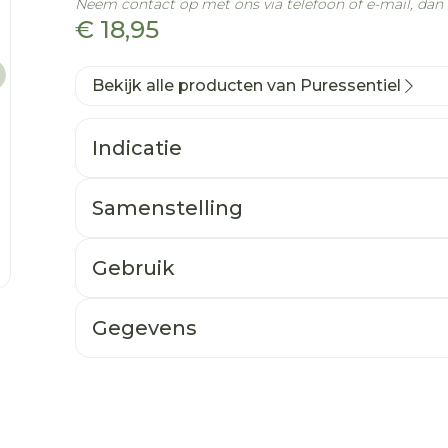
Neem contact op met ons via telefoon of e-mail, da
€ 18,95
Bekijk alle producten van Puressentiel
Indicatie
Samenstelling
Gebruik
age
larger image
Gegevens
CNK
3325388
Organisaties
Puressentiel Benelux