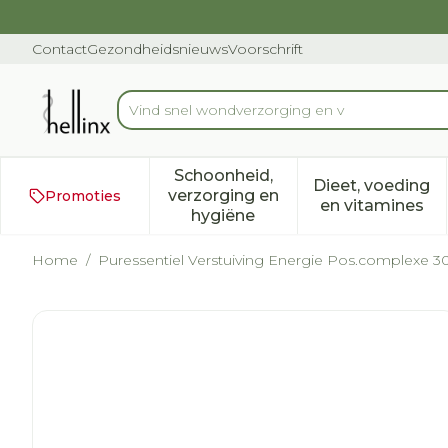
Ga naar de inhoud
Dia 1 van 1
Contact
Gezondheidsnieuws
Voorschrift
Product, merk, categorie...
Schoonheid,
Dieet, voeding
verzorging en
Promoties
Toon submenu voor Schoonh
Toon subm
en vitamines
hygiëne
Home
/
Puressentiel Verstuiving Energie Pos.complexe 3
Puressentiel Verstuiving