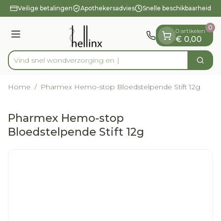
Dia 1 van 1
Ga naar de inhoud
Veilige betalingen
Apothekersadvies
Snelle beschikbaarheid
0
0 artikelen
Menu
€ 0,00
Vind snel wondverz
Zoek
Product, merk, categorie...
Home
/
Pharmex Hemo-stop Bloedstelpende Stift 12g
Pharmex Hemo-stop
Bloedstelpende Stift 12g