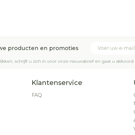
zoals de keel) dan verhoogd is.
E-mail adres
uwe producten en promoties
likken, schrijft u zich in voor onze nieuwsbrief en gaat u akkoo
Klantenservice
FAQ