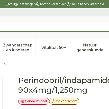
Veilige betalingen
Apothekersadvies
Snelle beschikbaarheid
Zwangerschap
Natuur
Vitaliteit 50+
eid, verzorging en hygiëne categorie
enu voor Dieet, voeding en vitamines categorie
Toon submenu voor Zwangerschap en kindere
Toon submenu voor Vitalitei
Toon sub
en kinderen
geneeskunde
50mg
Sandoz Tabl 90x4mg/1,250
Perindopril/indapamid
90x4mg/1,250mg
Geneesmiddel
Op voorschrift