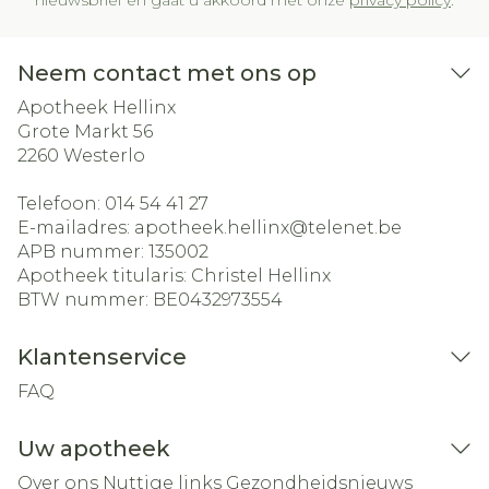
nieuwsbrief en gaat u akkoord met onze
privacy policy
.
Neem contact met ons op
Apotheek Hellinx
Grote Markt 56
2260
Westerlo
Telefoon:
014 54 41 27
E-mailadres:
apotheek.hellinx@
telenet.be
APB nummer:
135002
Apotheek titularis:
Christel Hellinx
BTW nummer:
BE0432973554
Klantenservice
FAQ
Uw apotheek
Over ons
Nuttige links
Gezondheidsnieuws