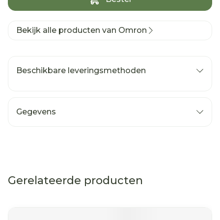
Bekijk alle producten van Omron
Beschikbare leveringsmethoden
Gegevens
Gerelateerde producten
Navigeren door de elementen van de carrousel is mog
Druk om carrousel over te slaan
Druk op om naar carrouselnavigatie te gaan