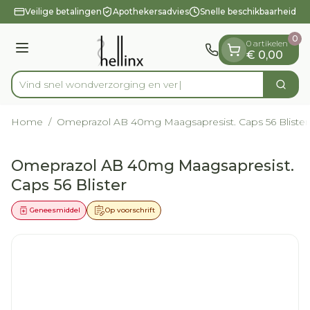
Dia 1 van 1
Ga naar de inhoud
Veilige betalingen
Apothekersadvies
Snelle beschikbaarheid
0
0 artikelen
Menu
€ 0,00
Vind snel wondverzorg
Zoek
Product, merk, categorie...
Home
/
Omeprazol AB 40mg Maagsapresist. Caps 56 Blister
Omeprazol AB 40mg Maagsapresist.
Caps 56 Blister
Geneesmiddel
Op voorschrift