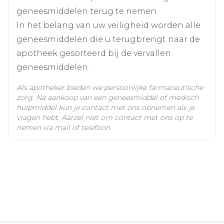
(indien nodig verhogen naar 20-40 mg 1x
geneesmiddelen terug te nemen.
/dag).
Kamertemperatuur (15°C -
In het belang van uw veiligheid worden alle
Behoud
Behandeling: 10 tot 20 mg, 1x /dag.
25°C)
geneesmiddelen die u terugbrengt naar de
Startdosering: 60 mg, 1 x /dag.
apotheek gesorteerd bij de vervallen
Vanaf 80 mg per dag, in twee innamen per
geneesmiddelen.
dag verdelen.
Als apotheker bieden we persoonlijke farmaceutische
Onderhoudsbehandeling: 20-120 mg per
zorg. Na aankoop van een geneesmiddel of medisch
dag.
hulpmiddel kun je contact met ons opnemen als je
Van 1 tot 2 jaar (10-20 kg): 10 tot 20 mg, 1 x /dag.
vragen hebt. Aarzel niet om contact met ons op te
nemen via mail of telefoon.
Vanaf 2 jaar (>20 kg): 20 tot 40 mg, 1 x /dag.
Behandelingsduur:
Refluxoesofagitis: 4 tot 8 weken.
Gastro-oesofagale refluxziekte: 2 tot 4 weken.
Behandeling:
Aanbevolen dosering: 20 mg, 1x /dag.
Bij onvoldoende respons: 40 mg, 1x /dag.