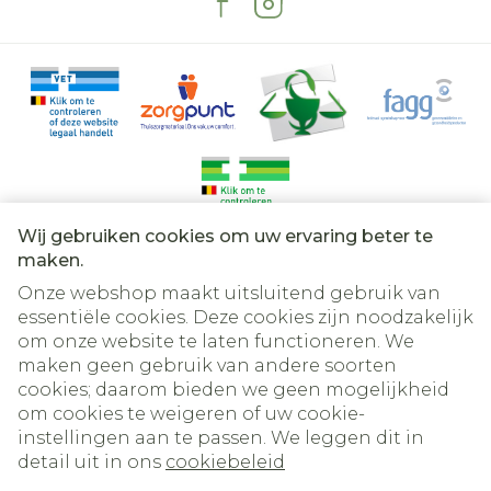
Rekening houdend met de officiële
behandelingsrichtlijnen.
2 x 20 mg per dag of 1 x 40 mg per dag
afhankelijk van de richtlijnen.
Behandelingsduur: 1 tot 2 weken.
Behandeling: 20 mg, 1 x /dag.
Behandelingsduur: 4 tot 8 weken.
Wij gebruiken cookies om uw ervaring beter te
Primaire preventie (bij risicopatiënten): 20
Juridische links
maken.
mg, 1 x /dag.
Onze webshop maakt uitsluitend gebruik van
essentiële cookies. Deze cookies zijn noodzakelijk
om onze website te laten functioneren. We
maken geen gebruik van andere soorten
cookies; daarom bieden we geen mogelijkheid
om cookies te weigeren of uw cookie-
instellingen aan te passen. We leggen dit in
detail uit in ons
cookiebeleid