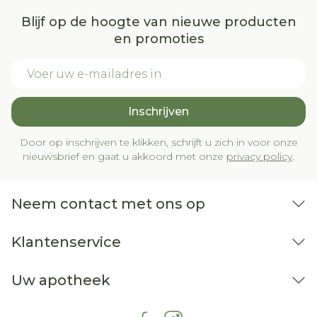
Behandelingsduur: 2 tot 4 weken.
Blijf op de hoogte van nieuwe producten
Preventie van recidief:
en promoties
Aanbevolen dosering: 20 mg, 1x /dag.
E-mail adres
Afhankelijk van de respons kan de dosering
variëren van 10 tot 40 mg, 1x /dag.
MAAGULCUS
Inschrijven
Behandeling:
Aanbevolen dosering: 20 mg, 1x /dag.
Door op inschrijven te klikken, schrijft u zich in voor onze
nieuwsbrief en gaat u akkoord met onze
privacy policy
.
Bij onvoldoende respons: 40 mg, 1x /dag.
Behandelingsduur: 4 tot 8 weken.
Preventie van recidief:
Neem contact met ons op
Aanbevolen dosering: 20 mg, 1x /dag.
Klantenservice
Bij onvoldoende respons: 40 mg, 1x /dag.
NSAID-GERELATEERDE ULCERATIES
REFLUXOESOFAGITIS
Uw apotheek
Behandeling:
Aanbevolen dosering: 20 mg, 1x /dag