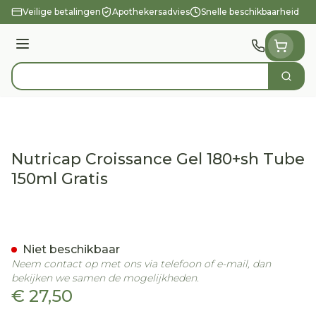
Ga naar de inhoud
Veilige betalingen
Apothekersadvies
Snelle beschikbaarheid
Menu
Zoek
Product, merk, categorie...
Nutricap Croissance Gel 180+sh Tube
150ml Gratis
Nutricap Croissance Gel 1
Niet beschikbaar
Neem contact op met ons via telefoon of e-mail, dan
bekijken we samen de mogelijkheden.
€ 27,50