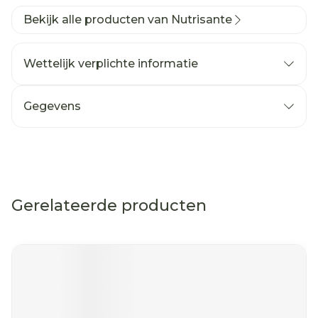
Bekijk alle producten van Nutrisante
Wettelijk verplichte informatie
Gegevens
Gerelateerde producten
Navigeren door de elementen van de carrousel is mog
Druk om carrousel over te slaan
Druk op om naar carrouselnavigatie te gaan