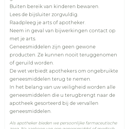
Breedte
106 mm
U heeft een cerebrovasculaire of andere
Buiten bereik van kinderen bewaren.
actieve bloeding.
Lees de bijsluiter zorgvuldig.
Lengte
46 mm
U heeft onopgehelderde stoornissen van de
Raadpleeg je arts of apotheker.
bloedvorming.
Neem in geval van bijwerkingen contact op
Diepte
42 mm
U heeft een ernstige uitdroging (veroorzaakt
met je arts.
door braken, diarree of onvoldoende
Geneesmiddelen zijn geen gewone
Hoeveelheid
30
vochtinname).
producten. Ze kunnen nooit teruggenomen
Verpakking
U bent in de laatste drie maanden van de
of geruild worden.
zwangerschap (zie verder).
Actieve
De wet verbiedt apothekers om ongebruikte
ibuprofen
Ingrediënten
geneesmiddelen terug te nemen.
In het belang van uw veiligheid worden alle
Kamertemperatuur (15°C -
geneesmiddelen die u terugbrengt naar de
Behoud
25°C)
apotheek gesorteerd bij de vervallen
geneesmiddelen.
Als apotheker bieden we persoonlijke farmaceutische
zorg. Na aankoop van een geneesmiddel of medisch