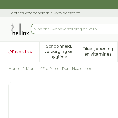
Ga naar de inhoud
Dia 1 van 1
Contact
Gezondheidsnieuws
Voorschrift
Vind snel won
Product, merk, categorie...
Schoonheid,
Dieet, voeding
verzorging en
Promoties
Toon submenu voor Schoonh
Toon subm
en vitamines
hygiëne
Home
/
Morser 421c Pincet Punt Naald Inox
Morser 421c Pincet Punt 