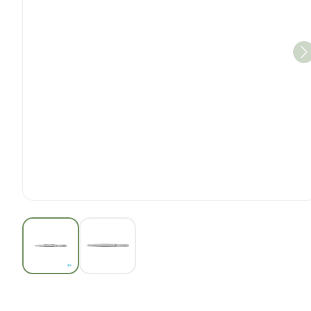
View larger image
View larger image