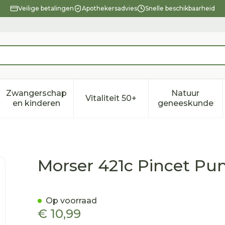
Veilige betalingen
Apothekersadvies
Snelle beschikbaarheid
Zwangerschap
Natuur
Vitaliteit 50+
eid, verzorging en hygiëne categorie
enu voor Dieet, voeding en vitamines categorie
Toon submenu voor Zwangerschap en kindere
Toon submenu voor Vitalitei
Toon sub
en kinderen
geneeskunde
Naald Inox
Morser 421c Pincet Pun
Op voorraad
€ 10,99