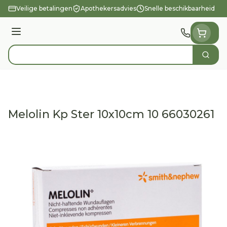
Ga naar de inhoud
Veilige betalingen
Apothekersadvies
Snelle beschikbaarheid
Menu
Zoek
Product, merk, categorie...
Melolin Kp Ster 10x10cm 10 66030261