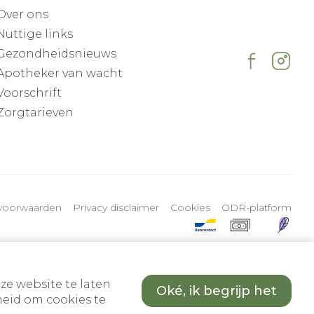
Over ons
Nuttige links
Gezondheidsnieuws
Apotheker van wacht
Voorschrift
Zorgtarieven
voorwaarden
Privacy disclaimer
Cookies
ODR-platform
ze website te laten
Oké, ik begrijp het
eid om cookies te