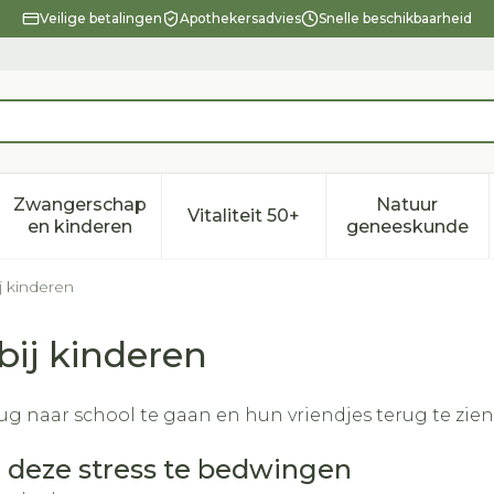
Veilige betalingen
Apothekersadvies
Snelle beschikbaarheid
Zwangerschap
Natuur
Vitaliteit 50+
eid, verzorging en hygiëne categorie
enu voor Dieet, voeding en vitamines categorie
Toon submenu voor Zwangerschap en kindere
Toon submenu voor Vitalitei
Toon sub
en kinderen
geneeskunde
j kinderen
bij kinderen
naar school te gaan en hun vriendjes terug te zien,
 deze stress te bedwingen