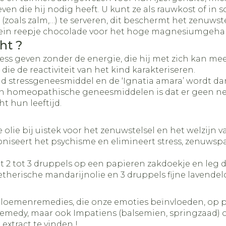
n die hij nodig heeft. U kunt ze als rauwkost of in 
 (zoals zalm,…) te serveren, dit beschermt het zenuwste
f klein reepje chocolade voor het hoge magnesiumgehalte
ht ?
s geven zonder de energie, die hij met zich kan me
e de reactiviteit van het kind karakteriseren.
rend stressgeneesmiddel en de ‘Ignatia amara’ wordt 
van homeopathische geneesmiddelen is dat er geen n
t hun leeftijd.
e olie bij uistek voor het zenuwstelsel en het welzijn
moniseert het psychisme en elimineert stress, zenuwsp
et 2 tot 3 druppels op een papieren zakdoekje en leg 
etherische mandarijnolie en 3 druppels fijne lavendelo
 bloemenremedies, die onze emoties beïnvloeden, op p
emedy, maar ook Impatiens (balsemien, springzaad) o
xtract te vinden !