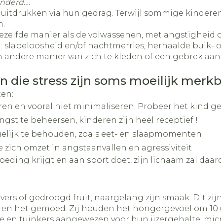
anderd….
 uitdrukken via hun gedrag. Terwijl sommige kindere
n.
elfde manier als de volwassenen, met angstigheid of
slapeloosheid en/of nachtmerries, herhaalde buik- of
en andere manier van zich te kleden of een gebrek aa
n die stress zijn soms moeilijk merk
ten:
ren en vooral niet minimaliseren. Probeer het kind ge
ngst te beheersen, kinderen zijn heel receptief !
elijk te behouden, zoals eet- en slaapmomenten
ie zich omzet in angstaanvallen en agressiviteit
voeding krijgt en aan sport doet, zijn lichaam zal da
vers of gedroogd fruit, naargelang zijn smaak. Dit z
l en het gemoed. Zij houden het hongergevoel om 10 
zie en tuinkers aangewezen voor hun ijzergehalte, mi