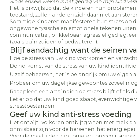
Sinds enkele weken is het gedrag van mijn kind ver
Het is dikwijls zo dat de kinderen hun problemen
toestand, zullen anderen zich daar niet aan store
Sommige kinderen manifesteren hun stress op dez
ongewone fysische en emotionele tekenen uiten : 
communicatief, prikkelbaar, agressief gedrag, e
(zoals duimzuigen of bedwateren).
Blijf aandachtig want de seinen va
Hoe de stress van uw kind voorkomen en verzach
De herkomst van de stress van uw kind identificië
U zelf beheersen, het is belangrijk om uw eigen a
Probeer om uw dagelijkse gewoontes zoveel mog
Raadpleeg een arts indien de stress blijft of als d
Let er op dat uw kind goed slaapt, evenwichtige 
stresstoestanden.
Geef uw kind anti-stress voeding
Het ontbijt : volkoren ontbijtgranen met melk en 
onmisbaar zijn voor de hersenen, het energiepei
Voor de maaltijden zijn tomaten, broccoli, spina