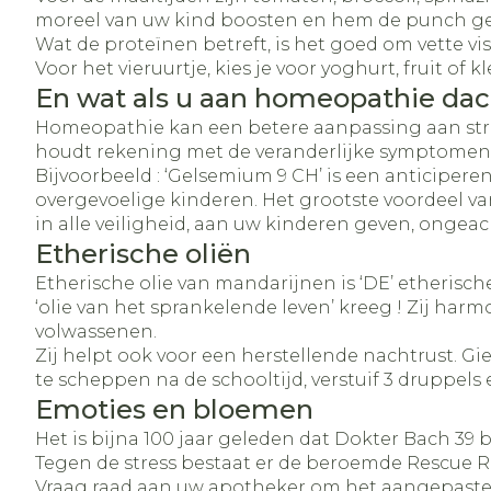
moreel van uw kind boosten en hem de punch geve
Wat de proteïnen betreft, is het goed om vette vis
Voor het vieruurtje, kies je voor yoghurt, fruit o
En wat als u aan homeopathie dac
Homeopathie kan een betere aanpassing aan stres
houdt rekening met de veranderlijke symptomen di
Bijvoorbeeld : ‘Gelsemium 9 CH’ is een anticipe
overgevoelige kinderen. Het grootste voordeel 
in alle veiligheid, aan uw kinderen geven, ongeach
Etherische oliën
Etherische olie van mandarijnen is ‘DE’ etherisch
‘olie van het sprankelende leven’ kreeg ! Zij har
volwassenen.
Zij helpt ook voor een herstellende nachtrust. Gi
te scheppen na de schooltijd, verstuif 3 druppels 
Emoties en bloemen
Het is bijna 100 jaar geleden dat Dokter Bach 39
Tegen de stress bestaat er de beroemde Rescue R
Vraag raad aan uw apotheker om het aangepaste e