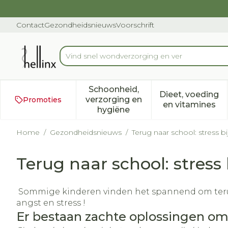
Ga naar de inhoud
Dia 1 van 1
Contact
Gezondheidsnieuws
Voorschrift
Vind snel wondve
Product, merk, categorie...
Schoonheid,
Dieet, voeding
verzorging en
Promoties
Toon submenu voor Schoonh
Toon subm
en vitamines
hygiëne
Home
/
Gezondheidsnieuws
/
Terug naar school: stress bi
Terug naar school: stress 
Sommige kinderen vinden het spannend om terug 
angst en stress !
Er bestaan zachte oplossingen om