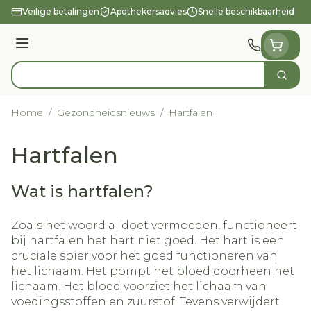
Ga naar de inhoud
Veilige betalingen
Apothekersadvies
Snelle beschikbaarheid
Menu
Zoek
Product, merk, categorie...
Home
/
Gezondheidsnieuws
/
Hartfalen
Hartfalen
Wat is hartfalen?
Zoals het woord al doet vermoeden, functioneert
bij hartfalen het hart niet goed. Het hart is een
cruciale spier voor het goed functioneren van
het lichaam. Het pompt het bloed doorheen het
lichaam. Het bloed voorziet het lichaam van
voedingsstoffen en zuurstof. Tevens verwijdert