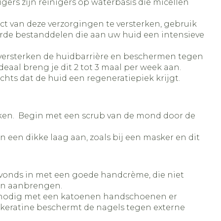
gers zijn reinigers op waterbasis die micellen
 van deze verzorgingen te versterken, gebruik
erde bestanddelen die aan uw huid een intensieve
n versterken de huidbarrière en beschermen tegen
eaal breng je dit 2 tot 3 maal per week aan.
hts dat de huid een regeneratiepiek krijgt.
 raken. Begin met een scrub van de mond door de
 een dikke laag aan, zoals bij een masker en dit
vonds in met een goede handcrème, die niet
ten aanbrengen.
en nodig met een katoenen handschoenen er
 keratine beschermt de nagels tegen externe