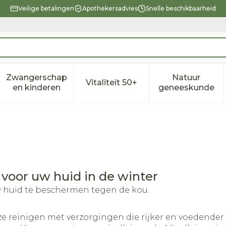
Veilige betalingen
Apothekersadvies
Snelle beschikbaarheid
Zwangerschap
Natuur
Vitaliteit 50+
eid, verzorging en hygiëne categorie
enu voor Dieet, voeding en vitamines categorie
Toon submenu voor Zwangerschap en kindere
Toon submenu voor Vitalitei
Toon sub
en kinderen
geneeskunde
voor uw huid in de winter
w huid te beschermen tegen de kou.
 reinigen met verzorgingen die rijker en voedender z