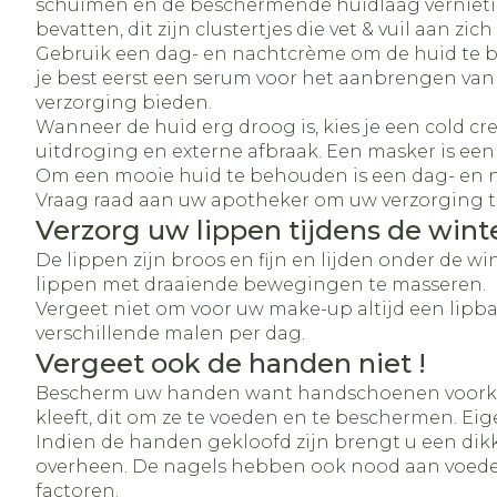
schuimen en de beschermende huidlaag vernietigen.
bevatten, dit zijn clustertjes die vet & vuil aan zi
Gebruik een dag- en nachtcrème om de huid te b
je best eerst een serum voor het aanbrengen van
verzorging bieden.
Wanneer de huid erg droog is, kies je een cold c
uitdroging en externe afbraak. Een masker is een 
Om een mooie huid te behouden is een dag- en nac
Vraag raad aan uw apotheker om uw verzorging t
Verzorg uw lippen tijdens de wint
De lippen zijn broos en fijn en lijden onder de 
lippen met draaiende bewegingen te masseren.
Vergeet niet om voor uw make-up altijd een lipba
verschillende malen per dag.
Vergeet ook de handen niet !
Bescherm uw handen want handschoenen voorkome
kleeft, dit om ze te voeden en te beschermen. E
Indien de handen gekloofd zijn brengt u een dik
overheen. De nagels hebben ook nood aan voeden
factoren.