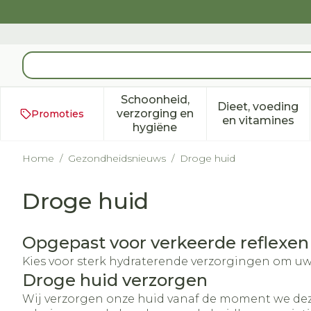
Ga naar de inhoud
Product, merk, categorie...
Schoonheid,
Dieet, voeding
verzorging en
Promoties
Toon submenu voor Schoonh
Toon subm
en vitamines
hygiëne
Home
/
Gezondheidsnieuws
/
Droge huid
Droge huid
Opgepast voor verkeerde reflexen 
Kies voor sterk hydraterende verzorgingen om u
Droge huid verzorgen
Wij verzorgen onze huid vanaf de moment we deze