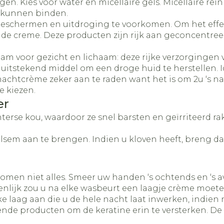
 Kies voor water en micellaire gels. Micellaire reini
ch kunnen binden.
eschermen en uitdroging te voorkomen. Om het effect
 de creme. Deze producten zijn rijk aan geconcentre
ream voor gezicht en lichaam: deze rijke verzorginge
uitstekend middel om een droge huid te herstellen. Id
htcrème zeker aan te raden want het is om 2u ‘s nac
e kiezen.
er
winterse kou, waardoor ze snel barsten en geïrriteerd
lsem aan te brengen. Indien u kloven heeft, breng dan
n niet alles. Smeer uw handen ‘s ochtends en ‘s a
igenlijk zou u na elke wasbeurt een laagje crème moe
ke laag aan die u de hele nacht laat inwerken, indi
de producten om de keratine erin te versterken. De