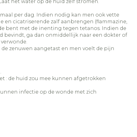
aat het water op de huid zelf stromen.
e maal per dag. Indien nodig kan men ook vette
he en cicatriserende zalf aanbrengen (flammazine,
de bent met de inenting tegen tetanos. Indien de
d bevindt, ga dan onmiddellijk naar een dokter of
e verwonde.
n de zenuwen aangetast en men voelt de pijn
.
iet : de huid zou mee kunnen afgetrokken
n kunnen infectie op de wonde met zich