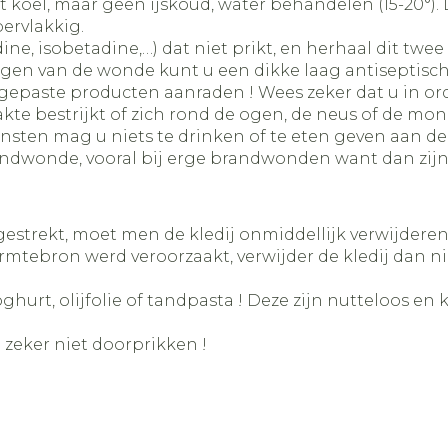
koel, maar geen ijskoud, water behandelen (15-20°). L
ervlakkig.
ne, isobetadine,…) dat niet prikt, en herhaal dit twe
nigen van de wonde kunt u een dikke laag antiseptisc
ngepaste producten aanraden ! Wees zeker dat u in or
e bestrijkt of zich rond de ogen, de neus of de mon
nsten mag u niets te drinken of te eten geven aan d
brandwonde, vooral bij erge brandwonden want dan zij
estrekt, moet men de kledij onmiddellijk verwijderen
mtebron werd veroorzaakt, verwijder de kledij dan n
ghurt, olijfolie of tandpasta ! Deze zijn nutteloos e
zeker niet doorprikken !