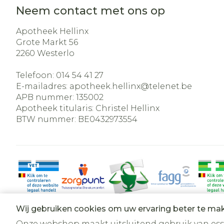
Neem contact met ons op
Apotheek Hellinx
Grote Markt 56
2260
Westerlo
Telefoon:
014 54 41 27
E-mailadres:
apotheek.hellinx@
telenet.be
APB nummer:
135002
Apotheek titularis:
Christel Hellinx
BTW nummer:
BE0432973554
Wij gebruiken cookies om uw ervaring beter te ma
Onze webshop maakt uitsluitend gebruik van essen