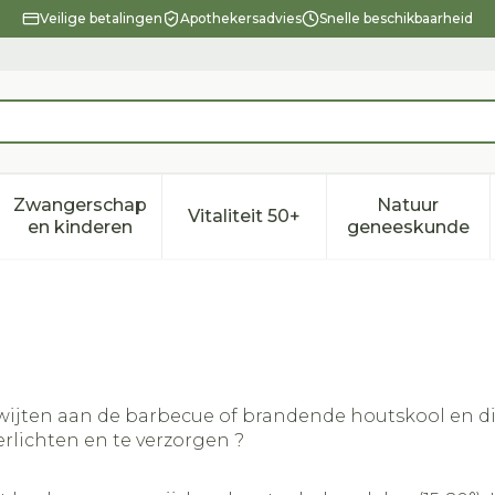
Veilige betalingen
Apothekersadvies
Snelle beschikbaarheid
Zwangerschap
Natuur
Vitaliteit 50+
eid, verzorging en hygiëne categorie
enu voor Dieet, voeding en vitamines categorie
Toon submenu voor Zwangerschap en kindere
Toon submenu voor Vitalitei
Toon sub
en kinderen
geneeskunde
wijten aan de barbecue of brandende houtskool en dit
rlichten en te verzorgen ?