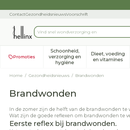
Ga naar de inhoud
Dia 1 van 1
Contact
Gezondheidsnieuws
Voorschrift
Vind snel wond
Product, merk, categorie...
Schoonheid,
Dieet, voeding
verzorging en
Promoties
Toon submenu voor Schoonh
Toon subm
en vitamines
hygiëne
Home
/
Gezondheidsnieuws
/
Brandwonden
Brandwonden
In de zomer zijn de helft van de brandwonden te 
Wat zijn de goede reflexen om brandwonden te ve
Eerste reflex bij brandwonden.