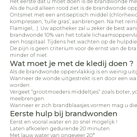
Het eerste dat u moet doen is de brandwonde met 
Als de huid alleen rood ziet is de brandwonde opp
Ontsmet met een antiseptisch middel (chlorhexidi
kompressen, ‘tulle gras’, aanbrengen. Na het rei
Flamigel,…). Uw apotheker zal u zeker de best aa
brandwonde 10% van het totale lichaamsoppervlakt
een hospitaal. Tijdens het wachten op de hulpdie
De pijn is geen criterium voor de ernst van de 
minder of niet.
Wat moet je met de kledij doen ?
Als de brandwonde oppervlakkig is en weinig uitg
Wanneer de wonde uitgestrekt is en door een war
worden.
Vergeet “grootmoeders middeltjes” zoals boter, yo
meebrengen.
Wanneer er zich brandblaasjes vormen mag u die 
Eerste hulp bij brandwonden
Eerst en vooral water en zo snel mogelijk !
Laten afkoelen gedurende 20 minuten
Met lauw water van ongeveer 20°