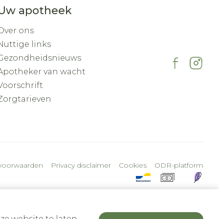
Uw apotheek
Over ons
Nuttige links
Gezondheidsnieuws
Apotheker van wacht
Voorschrift
Zorgtarieven
voorwaarden
Privacy disclaimer
Cookies
ODR-platform
ze website te laten