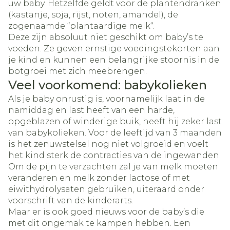
uw baby. Hetzelfde geldt voor de plantendranken
(kastanje, soja, rijst, noten, amandel), de
zogenaamde “plantaardige melk“.
Deze zijn absoluut niet geschikt om baby’s te
voeden. Ze geven ernstige voedingstekorten aan
je kind en kunnen een belangrijke stoornis in de
botgroei met zich meebrengen.
Veel voorkomend: babykolieken
Als je baby onrustig is, voornamelijk laat in de
namiddag en last heeft van een harde,
opgeblazen of winderige buik, heeft hij zeker last
van babykolieken. Voor de leeftijd van 3 maanden
is het zenuwstelsel nog niet volgroeid en voelt
het kind sterk de contracties van de ingewanden.
Om de pijn te verzachten zal je van melk moeten
veranderen en melk zonder lactose of met
eiwithydrolysaten gebruiken, uiteraard onder
voorschrift van de kinderarts.
Maar er is ook goed nieuws voor de baby’s die
met dit ongemak te kampen hebben. Een