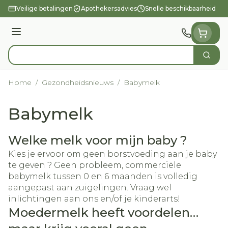
Ga naar de inhoud
Veilige betalingen
Apothekersadvies
Snelle beschikbaarheid
Menu
Zoek
Product, merk, categorie...
Home
/
Gezondheidsnieuws
/
Babymelk
Babymelk
Welke melk voor mijn baby ?
Kies je ervoor om geen borstvoeding aan je baby
te geven ? Geen probleem, commerciële
babymelk tussen 0 en 6 maanden is volledig
aangepast aan zuigelingen. Vraag wel
inlichtingen aan ons en/of je kinderarts!
Moedermelk heeft voordelen…