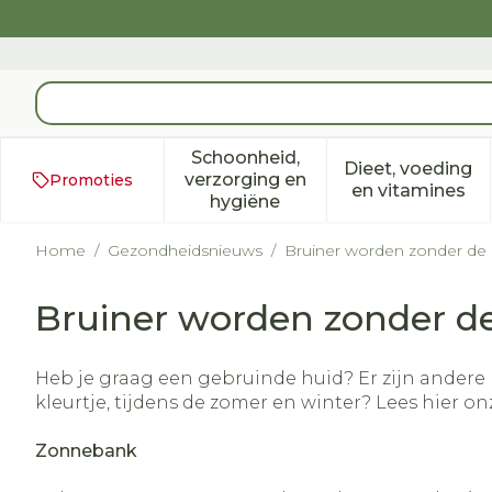
Ga naar de inhoud
Product, merk, categorie...
Schoonheid,
Dieet, voeding
verzorging en
Promoties
Toon submenu voor Schoonh
Toon subm
en vitamines
hygiëne
Home
/
Gezondheidsnieuws
/
Bruiner worden zonder de
Bruiner worden zonder d
Heb je graag een gebruinde huid? Er zijn andere 
kleurtje, tijdens de zomer en winter? Lees hier on
Zonnebank