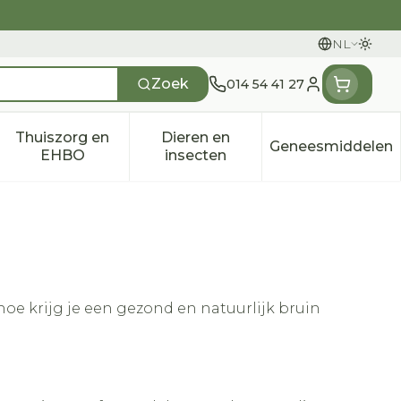
NL
Overs
Talen
Zoek
014 54 41 27
Klant menu
Thuiszorg en
Dieren en
Geneesmiddelen
n categorie
t 50+ categorie
menu voor Natuur geneeskunde categorie
Toon submenu voor Thuiszorg en EHBO categ
Toon submenu voor Dieren e
Toon sub
EHBO
insecten
oe krijg je een gezond en natuurlijk bruin