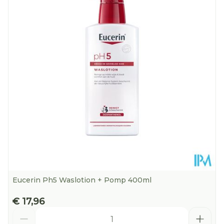
Diepte
221 mm
Hoeveelheid
400 ml
Verpakking
Kamertemperatuur (15°C -
Behoud
25°C)
Eucerin Ph5 Waslotion + Pomp 400ml
€ 17,96
Aantal