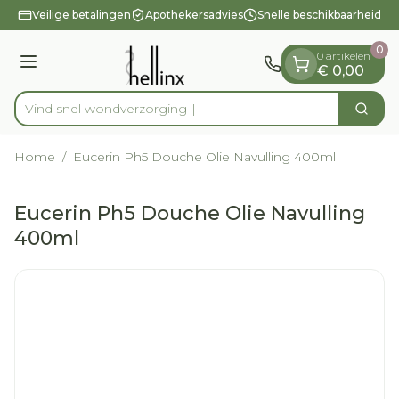
Dia 1 van 1
Ga naar de inhoud
Veilige betalingen
Apothekersadvies
Snelle beschikbaarheid
0
0 artikelen
Menu
€ 0,00
Vind snel wondver
Zoek
Product, merk, categorie...
Home
/
Eucerin Ph5 Douche Olie Navulling 400ml
Eucerin Ph5 Douche Olie Navulling
400ml