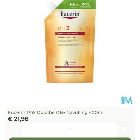
Diepte
212 mm
Hoeveelheid
400 ml
Verpakking
Kamertemperatuur (15°C -
Behoud
25°C)
Eucerin Ph5 Douche Olie Navulling 400ml
€ 21,98
Aantal