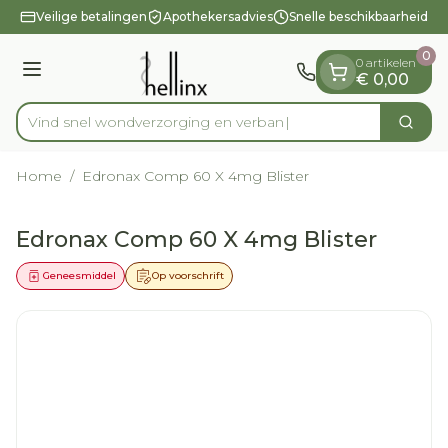
Dia 1 van 1
Ga naar de inhoud
Veilige betalingen
Apothekersadvies
Snelle beschikbaarheid
0
0 artikelen
Menu
€ 0,00
Vind snel wondverzorging
Zoek
Product, merk, categorie...
Home
/
Edronax Comp 60 X 4mg Blister
Edronax Comp 60 X 4mg Blister
Geneesmiddel
Op voorschrift