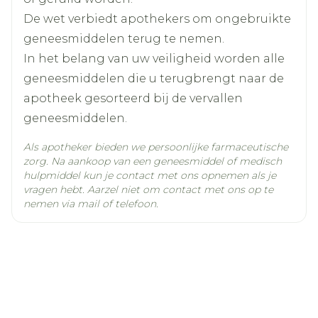
Actieve
reboxetine
Ingrediënten
De wet verbiedt apothekers om ongebruikte
geneesmiddelen terug te nemen.
Kamertemperatuur (15°C -
In het belang van uw veiligheid worden alle
Behoud
25°C)
geneesmiddelen die u terugbrengt naar de
apotheek gesorteerd bij de vervallen
geneesmiddelen.
Als apotheker bieden we persoonlijke farmaceutische
zorg. Na aankoop van een geneesmiddel of medisch
hulpmiddel kun je contact met ons opnemen als je
vragen hebt. Aarzel niet om contact met ons op te
nemen via mail of telefoon.