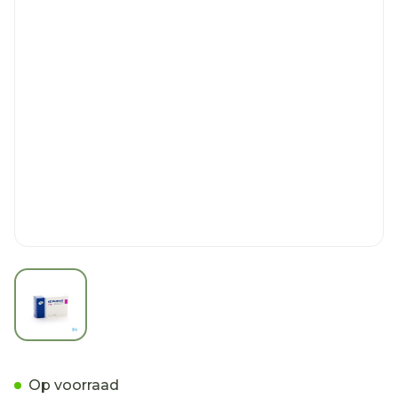
View larger image
Edronax Comp 60 X 4mg B
Op voorraad