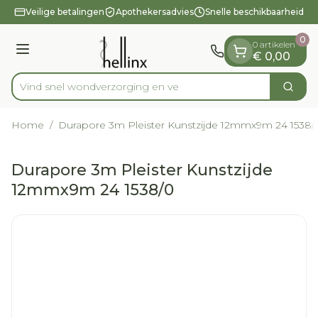
Dia 1 van 1
Ga naar de inhoud
Veilige betalingen
Apothekersadvies
Snelle beschikbaarheid
0
0 artikelen
Menu
€ 0,00
Vind snel wondverzorgin
Zoek
Product, merk, categorie...
Home
/
Durapore 3m Pleister Kunstzijde 12mmx9m 24 1538/
Durapore 3m Pleister Kunstzijde
12mmx9m 24 1538/0