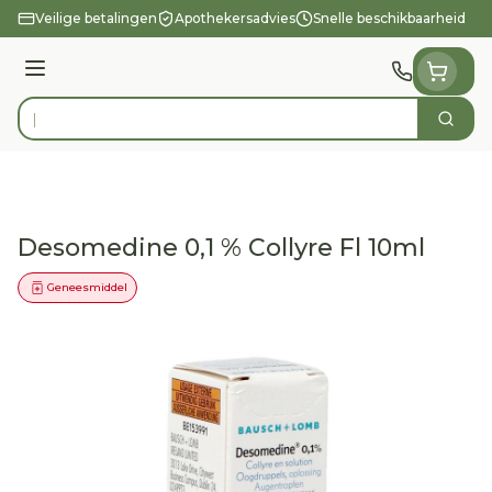
Ga naar de inhoud
Veilige betalingen
Apothekersadvies
Snelle beschikbaarheid
Menu
Zoek
Product, merk, categorie...
Desomedine 0,1 % Collyre Fl 10ml
Geneesmiddel