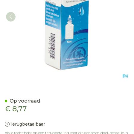
Desomedine 0,1 % Collyre 
Op voorraad
€ 8,77
Terugbetaalbaar
Als je recht hebt op een terugbetaling voor dit geneesmiddel, betaal je in