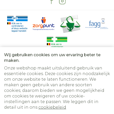
behandeling van patiënt tot patiënt
meldsysteem zoals vermeld in aanhangsel V.
verschillen. Volg daarom de instructies van
Door bijwerkingen te melden, kunt u ons
uw arts op.
helpen meer informatie te verkrijgen over de
veiligheid van dit geneesmiddel.
Wij gebruiken cookies om uw ervaring beter te
Juridische links
maken.
Onze webshop maakt uitsluitend gebruik van
essentiële cookies. Deze cookies zijn noodzakelijk
om onze website te laten functioneren. We
maken geen gebruik van andere soorten
cookies; daarom bieden we geen mogelijkheid
om cookies te weigeren of uw cookie-
instellingen aan te passen. We leggen dit in
detail uit in ons
cookiebeleid