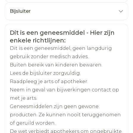
ernstige bijwerkingen opmerkt, stop dan
CNK
2899417
Bijsluiter
met het innemen van dit geneesmiddel en
zoek onmiddellijk medische hulp. Bij
Nederlands
Arega Pharma NV, Teva
Duits
Frans
Organisaties
Belgium
volwassenen waren de bijwerkingen in
Veiligheidsinformatie
Dit is een geneesmiddel - Hier zijn
klinische studies ongeveer dezelfde als met
enkele richtlijnen:
Merken
Teva
een namaaktablet. Echter, vermoeidheid,
Dit is een geneesmiddel, geen langdurig
droge mond en hoofdpijn werden vaker
gebruik zonder medisch advies.
Breedte
52 mm
gemeld dan met een namaaktablet. Bij
Buiten bereik van kinderen bewaren.
adolescenten was hoofdpijn de meest
Lees de bijsluiter zorgvuldig.
Lengte
135 mm
gemelde bijwerking. In klinische studies met
Raadpleeg je arts of apotheker.
desloratadine zijn de volgende bijwerkingen
Neem in geval van bijwerkingen contact op
Diepte
60 mm
gemeld: Vaak: komen voor bij minder dan 1
met je arts.
op de 10 gebruikers: ● vermoeidheid ● droge
Geneesmiddelen zijn geen gewone
Hoeveelheid
100
mond ● hoofdpijn Volwassenen Sinds
producten. Ze kunnen nooit teruggenomen
Verpakking
Desloratadine Teva in de handel is gebracht,
of geruild worden.
zijn de volgende bijwerkingen gemeld: Zeer
Actieve
De wet verbiedt apothekers om ongebruikte