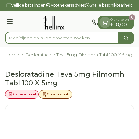
Dia 1 van 1
Ga naar de inhoud
Veilige betalingen
Apothekersadvies
Snelle beschikbaarheid
0
0 artikelen
Menu
€ 0,00
Medicijnen en supplementen zoeken
Zoek
Product, merk, categorie...
Home
/
Desloratadine Teva 5mg Filmomh Tabl 100 X 5mg
Desloratadine Teva 5mg Filmomh
Tabl 100 X 5mg
Geneesmiddel
Op voorschrift