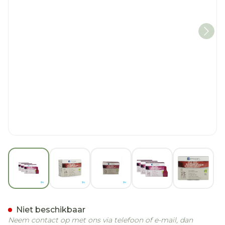
View larger image
View larger image
View larger image
View larger imag
View la
Dermoscent Atop 7 Spot O
Niet beschikbaar
Neem contact op met ons via telefoon of e-mail, dan