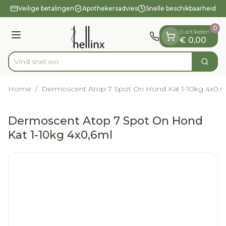
Dia 1 van 1
Ga naar de inhoud
Veilige betalingen
Apothekersadvies
Snelle beschikbaarheid
0
0 artikelen
Menu
€ 0,00
Vind
Zoek
Product, merk, categorie...
Home
/
Dermoscent Atop 7 Spot On Hond Kat 1-10kg 4x0,6
Dermoscent Atop 7 Spot On Hond
Kat 1-10kg 4x0,6ml